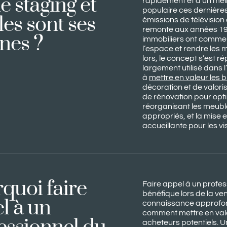
 staging et 
rapidement et à un meil
populaire ces dernière
es sont ses 
émissions de télévision
remonte aux années 19
ines ?
immobiliers ont commen
l’espace et rendre les 
lors, le concept s’est 
largement utilisé dans 
à
mettre en valeur les 
décoration et de valori
de rénovation pour opti
réorganisant les meubl
appropriés, et la mise
accueillante pour les vis
quoi faire 
Faire appel à un profes
bénéfique lors de la ve
l à un 
connaissance approfon
comment mettre en valeu
acheteurs potentiels. U