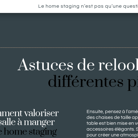
Le home staging n’est pas qu’une questio
Astuces de reloo
différentes 
ment valoriser 
Ensuite, pensez à l’am
des chaises de taille a
salle à manger 
table est bien mise en 
e home staging
accessoires élégants. S
pour créer une atmosph