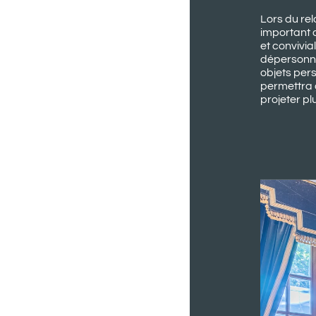
Lors du rel
important 
et convivi
dépersonna
objets pers
permettra 
projeter pl