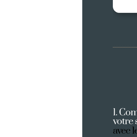
1. Com
votre 
avec l