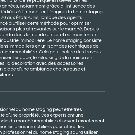
leur prix. Cette pratique est devenue très
s années, notamment grâce à l’influence des
 dédiées à l’immobilier. L’origine du home staging
70 aux États-Unis, lorsque des agents
cé à utiliser cette méthode pour optimiser
maisons plus attrayantes sur le marché. Depuis
répandu dans le monde entier et est maintenant
l’industrie immobilière. Le home staging consiste
biens immobiliers
en utilisant des techniques de
sation immobilière. Cela peut inclure des travaux
miser l’espace, le relooking de la maison en
es, la décoration avec des accessoires
 en place d’une ambiance chaleureuse et
iteurs.
sionnel du home staging peut être très
nte d’une propriété. Ces experts ont une
die du marché immobilier et savent exactement
r les biens immobiliers pour attirer les
n professionnel du home staging saura utiliser