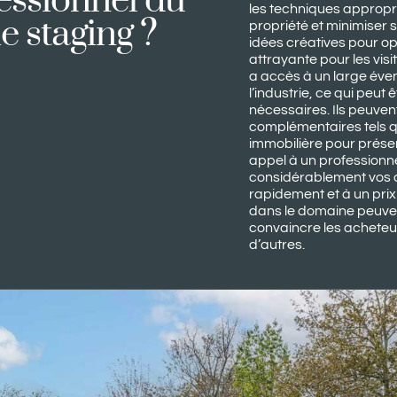
essionnel du 
les techniques appropri
 staging ?
propriété et minimiser 
idées créatives pour o
attrayante pour les vis
a accès à un large éve
l’industrie, ce qui peut 
nécessaires. Ils peuve
complémentaires tels que
immobilière pour présen
appel à un profession
considérablement vos c
rapidement et à un prix
dans le domaine peuvent 
convaincre les acheteur
d’autres.