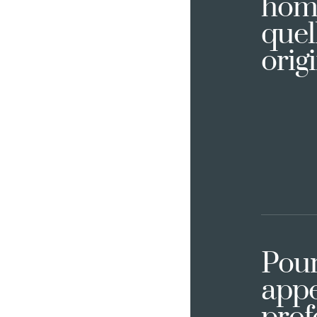
home
quell
orig
Pour
appe