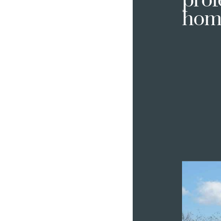
prof
home