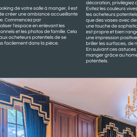
décoration, privilégiez
ooking de votre salle à manger, il est
Évitez les couleurs vive
de créer une ambiance accueillante
les acheteurs potentiel
ale. Commencez par
que des vases avec des
liser l’espace en enlevant les
une touche de sophistic
onnels et les photos de famille. Cela
est propre et bien ran
aux acheteurs potentiels de se
une impression positive
us facilement dans la pièce.
briller les surfaces, de
En suivant ces astuces 
manger grâce au home s
potentiels.